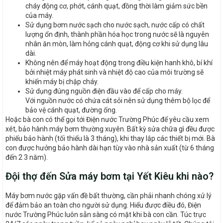
cháy động cơ, phớt, cánh quạt, đồng thời làm giảm sức bền
của máy.
Sử dụng bơm nước sạch cho nước sạch, nước cấp có chất
lượng ổn định, thành phần hóa học trong nước sẽ là nguyên
nhân ăn mòn, làm hỏng cánh quạt, động cơ khi sử dụng lâu
dài.
Không nên để máy hoạt động trong điều kiện hanh khô, bí khí
bởi nhiệt máy phát sinh và nhiệt độ cao của môi trường sẽ
khiến máy bị chập cháy.
Sử dụng đúng nguồn điện đầu vào để cấp cho máy.
Với nguồn nước có chứa cát sỏi nên sử dụng thêm bộ lọc để
bảo vệ cánh quạt, đường ống.
Hoặc bà con có thể gọi tới Điện nước Trường Phúc để yêu cầu xem
xét, bảo hành máy bơm thường xuyên. Bất kỳ sửa chữa gì đều được
phiếu bảo hành (tối thiểu là 3 tháng), khi thay lắp các thiết bị mới. Bà
con được hưởng bảo hành dài hạn tùy vào nhà sản xuất (từ 6 tháng
đến 2 3 năm).
Đội thợ đến Sửa máy bơm tại Yết Kiêu khi nào?
Máy bơm nước gặp vấn đề bất thường, cần phải nhanh chóng xử lý
để đảm bảo an toàn cho người sử dụng. Hiểu được điều đó, Điện
nước Trường Phúc luôn sẵn sàng có mặt khi bà con cần. Túc trực