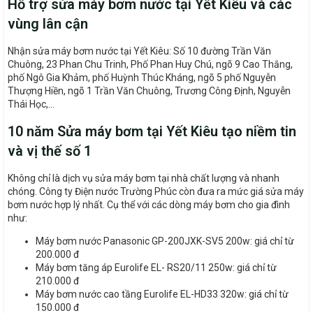
Hỗ trợ sửa máy bơm nước tại Yết Kiêu và các
vùng lân cận
Nhận sửa máy bơm nước tại Yết Kiêu: Số 10 đường Trần Văn
Chuông, 23 Phan Chu Trinh, Phố Phan Huy Chú, ngõ 9 Cao Thắng,
phố Ngô Gia Khảm, phố Huỳnh Thúc Kháng, ngõ 5 phố Nguyễn
Thượng Hiền, ngõ 1 Trần Văn Chuông, Trương Công Định, Nguyễn
Thái Học,…
10 năm Sửa máy bơm tại Yết Kiêu tạo niềm tin
và vị thế số 1
Không chỉ là dịch vụ sửa máy bơm tại nhà chất lượng và nhanh
chóng. Công ty Điện nước Trường Phúc còn đưa ra mức giá sửa máy
bơm nước hợp lý nhất. Cụ thể với các dòng máy bơm cho gia đình
như:
Máy bơm nước Panasonic GP-200JXK-SV5 200w: giá chỉ từ
200.000 đ
Máy bơm tăng áp Eurolife EL- RS20/11 250w: giá chỉ từ
210.000 đ
Máy bơm nước cao tầng Eurolife EL-HD33 320w: giá chỉ từ
150.000 đ