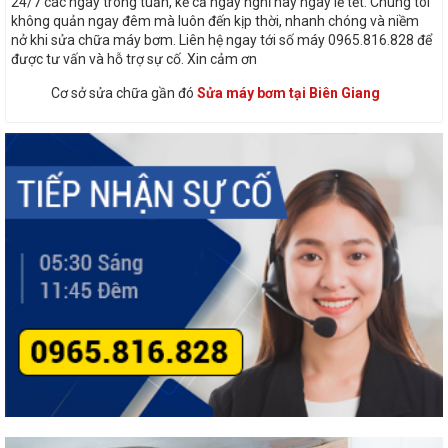
24/7 các ngày trong tuần, kể cả ngày nghỉ hay ngày lễ tết. Chúng tôi
không quản ngay đêm mà luôn đến kịp thời, nhanh chóng và niềm
nở khi sửa chữa máy bơm. Liên hệ ngay tới số máy 0965.816.828 để
được tư vấn và hỗ trợ sự cố. Xin cảm ơn
Cơ sở sửa chữa gần đó
Sửa máy bơm tại Biên Giang