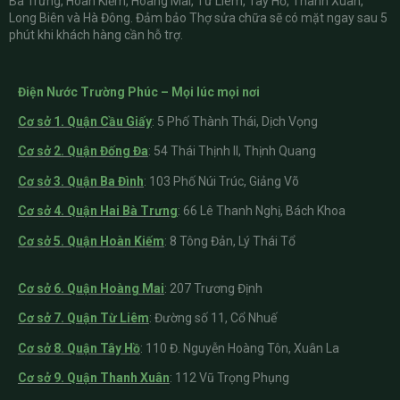
Bà Trưng, Hoàn Kiếm, Hoàng Mai, Từ Liêm, Tây Hồ, Thanh Xuân,
Long Biên và Hà Đông. Đảm bảo Thợ sửa chữa sẽ có mặt ngay sau 5
phút khi khách hàng cần hỗ trợ.
Điện Nước Trường Phúc – Mọi lúc mọi nơi
Cơ sở 1. Quận Cầu Giấy
:
5 Phố Thành Thái, Dịch Vọng
Cơ sở 2. Quận Đống Đa
: 54 Thái Thịnh II, Thịnh Quang
Cơ sở 3. Quận Ba Đình
: 103 Phố Núi Trúc, Giảng Võ
Cơ sở 4. Quận Hai Bà Trưng
: 66 Lê Thanh Nghị, Bách Khoa
Cơ sở 5. Quận Hoàn Kiếm
: 8 Tông Đản, Lý Thái Tổ
Cơ sở 6. Quận Hoàng Mai
: 207 Trương Định
Cơ sở 7. Quận Từ Liêm
: Đường số 11, Cổ Nhuế
Cơ sở 8. Quận Tây Hồ
: 110 Đ. Nguyễn Hoàng Tôn, Xuân La
Cơ sở 9. Quận Thanh Xuân
: 112 Vũ Trọng Phụng