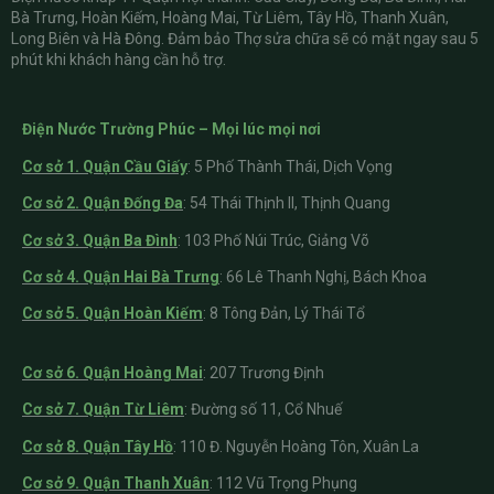
Bà Trưng, Hoàn Kiếm, Hoàng Mai, Từ Liêm, Tây Hồ, Thanh Xuân,
Long Biên và Hà Đông. Đảm bảo Thợ sửa chữa sẽ có mặt ngay sau 5
phút khi khách hàng cần hỗ trợ.
Điện Nước Trường Phúc – Mọi lúc mọi nơi
Cơ sở 1. Quận Cầu Giấy
:
5 Phố Thành Thái, Dịch Vọng
Cơ sở 2. Quận Đống Đa
: 54 Thái Thịnh II, Thịnh Quang
Cơ sở 3. Quận Ba Đình
: 103 Phố Núi Trúc, Giảng Võ
Cơ sở 4. Quận Hai Bà Trưng
: 66 Lê Thanh Nghị, Bách Khoa
Cơ sở 5. Quận Hoàn Kiếm
: 8 Tông Đản, Lý Thái Tổ
Cơ sở 6. Quận Hoàng Mai
: 207 Trương Định
Cơ sở 7. Quận Từ Liêm
: Đường số 11, Cổ Nhuế
Cơ sở 8. Quận Tây Hồ
: 110 Đ. Nguyễn Hoàng Tôn, Xuân La
Cơ sở 9. Quận Thanh Xuân
: 112 Vũ Trọng Phụng