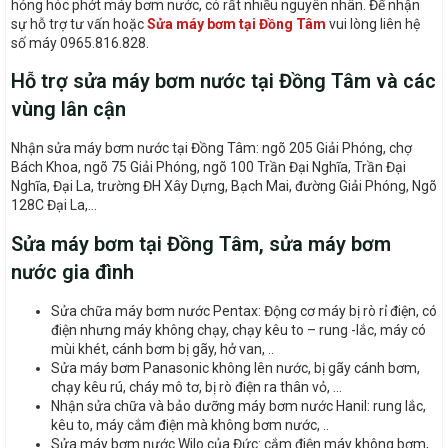
hỏng hóc phớt máy bơm nước, có rất nhiều nguyên nhân. Để nhận
sự hỗ trợ tư vấn hoặc
Sửa máy bơm tại Đồng Tâm
vui lòng liên hệ
số máy 0965.816.828.
Hỗ trợ sửa máy bơm nước tại Đồng Tâm và các
vùng lân cận
Nhận sửa máy bơm nước tại Đồng Tâm: ngõ 205 Giải Phóng, chợ
Bách Khoa, ngõ 75 Giải Phóng, ngõ 100 Trần Đại Nghĩa, Trần Đại
Nghĩa, Đại La, trường ĐH Xây Dựng, Bạch Mai, đường Giải Phóng, Ngõ
128C Đại La,…
Sửa máy bơm tại Đồng Tâm, sửa máy bơm
nước gia đình
Sửa chữa máy bơm nước Pentax: Động cơ máy bị rò rỉ điện, có
điện nhưng máy không chạy, chạy kêu to – rung -lắc, máy có
mùi khét, cánh bơm bị gãy, hở van, ..
Sửa máy bơm Panasonic không lên nước, bị gãy cánh bơm,
chạy kêu rú, cháy mô tơ, bị rò điện ra thân vỏ, …
Nhận sửa chữa và bảo dưỡng máy bơm nước Hanil: rung lắc,
kêu to, máy cắm điện mà không bơm nước, ..
Sửa máy bơm nước Wilo của Đức: cắm điện máy không bơm,