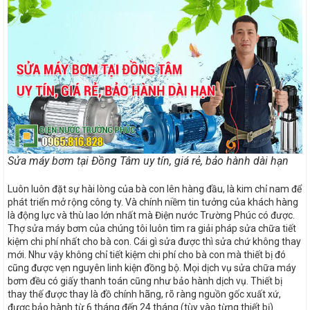
Sửa máy bơm tại Đồng Tâm uy tín, giá rẻ, bảo hành dài hạn
Luôn luôn đặt sự hài lòng của bà con lên hàng đầu, là kim chỉ nam để
phát triển mở rộng công ty. Và chính niềm tin tưởng của khách hàng
là động lực và thù lao lớn nhất mà Điện nước Trường Phúc có được.
Thợ sửa máy bơm của chúng tôi luôn tìm ra giải pháp sửa chữa tiết
kiệm chi phí nhất cho bà con. Cái gì sửa được thì sửa chứ không thay
mới. Như vậy không chỉ tiết kiệm chi phí cho bà con mà thiết bị đó
cũng được vẹn nguyên linh kiện đồng bộ. Mọi dịch vụ sửa chữa máy
bơm đều có giấy thanh toán cũng như bảo hành dịch vụ. Thiết bị
thay thế được thay là đồ chính hãng, rõ ràng nguồn gốc xuất xứ,
được bảo hành từ 6 tháng đến 24 tháng (tùy vào từng thiết bị).