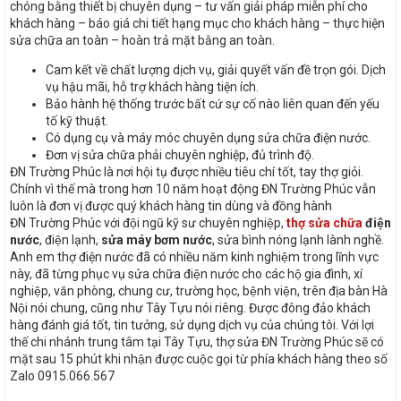
chóng bằng thiết bị chuyên dụng – tư vấn giải pháp miễn phí cho
khách hàng – báo giá chi tiết hạng mục cho khách hàng – thực hiện
sửa chữa an toàn – hoàn trả mặt bằng an toàn.
Cam kết về chất lượng dịch vụ, giải quyết vấn đề trọn gói. Dịch
vụ hậu mãi, hỗ trợ khách hàng tiện ích.
Bảo hành hệ thống trước bất cứ sự cố nào liên quan đến yếu
tố kỹ thuật.
Có dụng cụ và máy móc chuyên dụng sửa chữa điện nước.
Đơn vị sửa chữa phải chuyên nghiệp, đủ trình độ.
ĐN Trường Phúc là nơi hội tụ được nhiều tiêu chí tốt, tay thợ giỏi.
Chính vì thế mà trong hơn 10 năm hoạt động ĐN Trường Phúc vẫn
luôn là đơn vị được quý khách hàng tin dùng và đồng hành
ĐN Trường Phúc với đội ngũ kỹ sư chuyên nghiệp,
thợ sửa chữa
điện
nước
, điện lạnh,
sửa máy bơm nước
, sửa bình nóng lạnh lành nghề.
Anh em thợ điện nước đã có nhiều năm kinh nghiệm trong lĩnh vực
này, đã từng phục vụ sửa chữa điện nước cho các hộ gia đình, xí
nghiệp, văn phòng, chung cư, trường học, bệnh viện, trên địa bàn Hà
Nội nói chung, cũng như Tây Tựu nói riêng. Được đông đảo khách
hàng đánh giá tốt, tin tưởng, sử dụng dịch vụ của chúng tôi. Với lợi
thế chi nhánh trung tâm tại Tây Tựu, thợ sửa ĐN Trường Phúc sẽ có
mặt sau 15 phút khi nhận được cuộc gọi từ phía khách hàng theo số
Zalo 0915.066.567