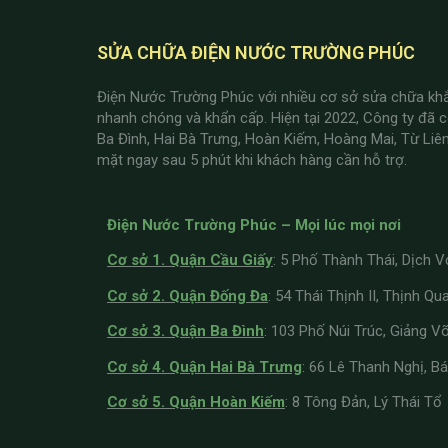
şans
vidobet
vidobet
vidobet
vidobet
casinolevant
casinolevant
casinolevant
vidobet
şans
casinolevant
casino
şans
casino
casino
casino
boostaro
casinolevant
şans
casinolevant
şanscasino
vidobet
vidobet
levant
galyabet
gorabet
gorabet
gorabet
vidobet
galyabet
gorabet
gorabet
nigeria
sports
casino
|
|
güncel
giriş
|
|
|
giriş
casino
giriş
şans
casino
levant
şans
şans
|
giriş
casino
giriş
|
|
giriş
casino
|
|
|
|
giriş
|
|
|
betting
betting
SỬA CHỮA ĐIỆN NƯỚC TRƯỜNG PHÚC
|
giriş
|
|
|
|
|
giriş
|
|
|
|
giriş
|
|
|
|
|
|
|
|
Điện Nước Trường Phúc với nhiều cơ sở sửa chữa kh
nhanh chóng và khẩn cấp. Hiện tại 2022, Công ty đã 
Ba Đình, Hai Bà Trưng, Hoàn Kiếm, Hoàng Mai, Từ Li
mặt ngay sau 5 phút khi khách hàng cần hỗ trợ.
Điện Nước Trường Phúc – Mọi lúc mọi nơi
Cơ sở 1. Quận Cầu Giấy
:
5 Phố Thành Thái, Dịch 
Cơ sở 2. Quận Đống Đa
: 54 Thái Thịnh II, Thịnh Qu
Cơ sở 3. Quận Ba Đình
: 103 Phố Núi Trúc, Giảng V
Cơ sở 4. Quận Hai Bà Trưng
: 66 Lê Thanh Nghị, B
Cơ sở 5. Quận Hoàn Kiếm
: 8 Tông Đản, Lý Thái Tổ