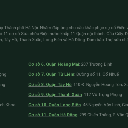
ắp Thành phố Hà Nội. Nhằm đáp ứng nhu cầu khắc phục sự cố Điện
có 11 cơ sở Sửa chữa Điện nước khắp 11 Quận nội thành: Cầu Giấy, 
êm, Tây Hồ, Thanh Xuân, Long Biên và Hà Đông. Đảm bảo Thợ sửa ch
Cơ sở 6. Quận Hoàng Mai
: 207 Trương Định
Vọng
Cơ sở 7. Quận Từ Liêm
: Đường số 11, Cổ Nhuế
ang
Cơ sở 8. Quận Tây Hồ
: 110 Đ. Nguyễn Hoàng Tôn, X
õ
Cơ sở 9. Quận Thanh Xuân
: 112 Vũ Trọng Phụng
ách Khoa
Cơ sở 10. Quận Long Biên
: 45 Nguyễn Văn Linh, Gi
Cơ sở 11. Quận Hà Đông
: 299 Chiến Thắng, P. Văn 