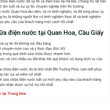
ữa điện nước rất uy tín và đảm bảo tại Hà Nội. Chúng tôi rất hân
tên tuổi và sự uy tín, chuyên nghiệp trên thị trường.
n nước Quan Hoa lâu năm, và có kinh nghiệm, và đã từng phục vụ
ng họ là những người thợ có kinh nghiệm thực tế và kinh nghiệm
mọi yêu cầu của khách hàng một cách tốt nhất.
hữa điện nước tại Quan Hoa, Cầu Giấy
và uy tín thì không nơi đâu bằng.
ề chuyên môn cao và ý thức đạo đức tốt.
 trợ trong quá trình sửa chữa được nhanh hơn.
 hơn, và còn nhiều ưu đãi khác khi quý khách sử dụng dịch vụ của
ửa chữa điện nước dù là nhỏ nhất ĐN Trường Phúc cam kết phục
p tác vui vẻ niềm nở nhất.
ình sửa chữa điện nước bất cứ một yêu cầu nào của khách hàng
uôn nhận được sự hỗ trợ tốt nhất
 tại Trung Hòa