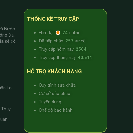
THỐNG KÊ TRUY CẬP
 và Nước
Hiện tại:
24
online
Đống Đa,
Đã tiếp nhận:
257
sự cố
ữa sẽ có
Truy cập hôm nay:
2504
Truy cập tháng này:
40.511
HỖ TRỢ KHÁCH HÀNG
Quy trình sửa chữa
uân La
Cơ sở sửa chữa
Tuyển dụng
a Thụy
Chế độ bảo hành
Quán