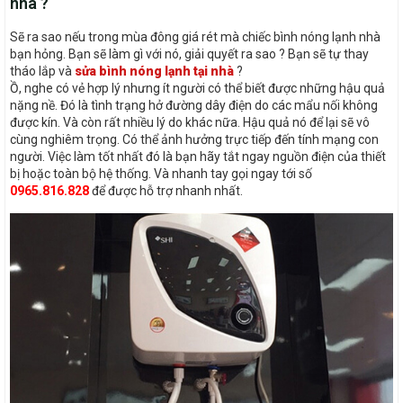
nhà ?
Sẽ ra sao nếu trong mùa đông giá rét mà chiếc bình nóng lạnh nhà
bạn hỏng. Bạn sẽ làm gì với nó, giải quyết ra sao ? Bạn sẽ tự thay
tháo lắp và
sửa bình nóng lạnh tại nhà
?
Ồ, nghe có vẻ hợp lý nhưng ít người có thể biết được những hậu quả
nặng nề. Đó là tình trạng hở đường dây điện do các mẩu nối không
được kín. Và còn rất nhiều lý do khác nữa. Hậu quả nó để lại sẽ vô
cùng nghiêm trọng. Có thể ảnh hưởng trực tiếp đến tính mạng con
người. Việc làm tốt nhất đó là bạn hãy tắt ngay nguồn điện của thiết
bị hoặc toàn bộ hệ thống. Và nhanh tay gọi ngay tới số
0965.816.828
để được hỗ trợ nhanh nhất.