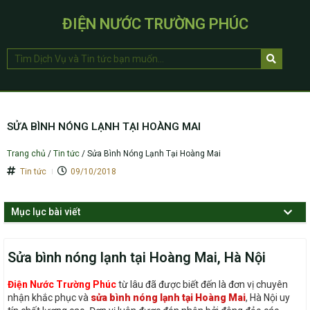
ĐIỆN NƯỚC TRƯỜNG PHÚC
SỬA BÌNH NÓNG LẠNH TẠI HOÀNG MAI
Trang chủ
/
Tin tức
/
Sửa Bình Nóng Lạnh Tại Hoàng Mai
Tin tức
09/10/2018
Mục lục bài viết
Sửa bình nóng lạnh tại Hoàng Mai, Hà Nội
Điện Nước Trường Phúc
từ lâu đã được biết đến là đơn vị chuyên
nhận khắc phục và
sửa bình nóng lạnh tại Hoàng Mai
, Hà Nội uy