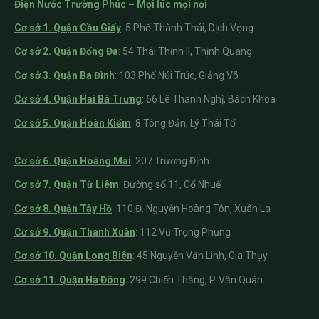
Điện Nước Trường Phúc – Mọi lúc mọi nơi
Cơ sở 1. Quận Cầu Giấy
:
5 Phố Thành Thái, Dịch Vọng
Cơ sở 2. Quận Đống Đa
: 54 Thái Thịnh II, Thịnh Quang
Cơ sở 3. Quận Ba Đình
: 103 Phố Núi Trúc, Giảng Võ
Cơ sở 4. Quận Hai Bà Trưng
: 66 Lê Thanh Nghị, Bách Khoa
Cơ sở 5. Quận Hoàn Kiếm
: 8 Tông Đản, Lý Thái Tổ
Cơ sở 6. Quận Hoàng Mai
: 207 Trương Định
Cơ sở 7. Quận Từ Liêm
: Đường số 11, Cổ Nhuế
Cơ sở 8. Quận Tây Hồ
: 110 Đ. Nguyễn Hoàng Tôn, Xuân La
Cơ sở 9. Quận Thanh Xuân
: 112 Vũ Trọng Phụng
Cơ sở 10. Quận Long Biên
: 45 Nguyễn Văn Linh, Gia Thụy
Cơ sở 11. Quận Hà Đông
: 299 Chiến Thắng, P. Văn Quán